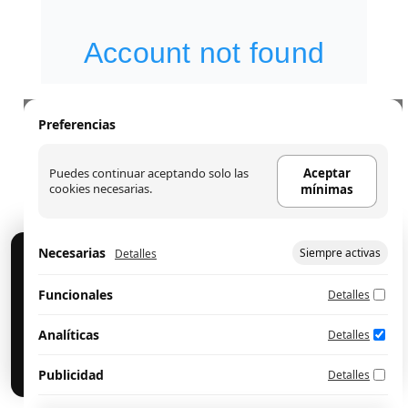
Preferencias
Puedes continuar aceptando solo las
Aceptar
cookies necesarias.
mínimas
Necesarias
Siempre activas
Detalles
Cookies
Usamos cookies para analítica y publicidad. Puedes
Funcionales
Detalles
aceptar, rechazar o configurar.
Configurar preferencias
Aceptar mínimas
Analíticas
Detalles
Aceptar todo
Publicidad
Detalles