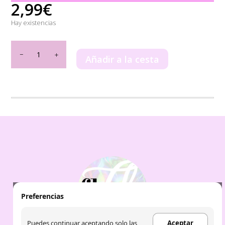
2,99
€
Hay existencias
The
Fruit
Añadir a la cesta
Company
-
Ambientador
de
Coche
FRUTOS
ROJOS
cantidad
Preferencias
Puedes continuar aceptando solo las
Aceptar