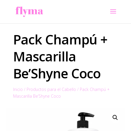
Pack Champú +
Mascarilla
Be’Shyne Coco
Inicio
/
Productos para el Cabello
/
Pack Champú +
Mascarilla Be’Shyne Coco