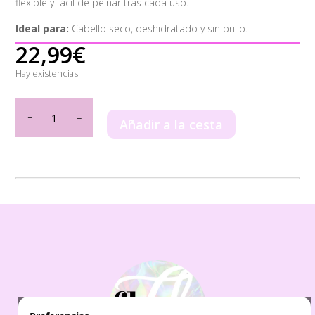
flexible y fácil de peinar tras cada uso.
Ideal para:
Cabello seco, deshidratado y sin brillo.
22,99
€
Hay existencias
Pack
Champú
Añadir a la cesta
+
Mascarilla
Be'Shyne
Coco
cantidad