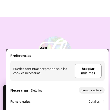
Preferencias
Puedes continuar aceptando solo las
Aceptar
cookies necesarias.
mínimas
Necesarias
Siempre activas
Detalles
Cookies
Usamos cookies para analítica y publicidad. Puedes
Aviso Legal
|
Política de Cookies
|
Política de
Funcionales
Detalles
aceptar, rechazar o configurar.
privacidad
|
Aceite de labios: the fruit
company
|
Perfumes árabes