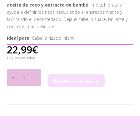
aceite de coco y extracto de bambú
limpia, hidrata y
ayuda a definir los rizos, reduciendo el encrespamiento y
facilitando el desenredado. Deja el cabello suave, brillante y
con rizos más definidos.
Ideal para:
Cabello rizado infantil.
22,99
€
Hay existencias
Pack
Champú
Añadir a la cesta
+
Mascarilla
Be'Shyne
Kids
Mini
Rizos
cantidad