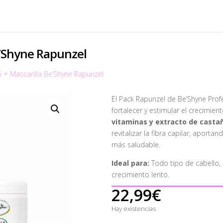
e’Shyne Rapunzel
+ Mascarilla Be’Shyne Rapunzel
El Pack Rapunzel de Be’Shyne Pro
fortalecer y estimular el crecimien
vitaminas y extracto de castañ
revitalizar la fibra capilar, aport
más saludable.
Ideal para:
Todo tipo de cabello, 
crecimiento lento.
22,99
€
Hay existencias