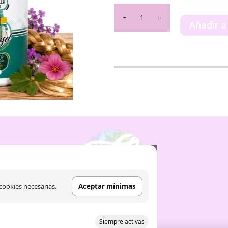
Pack
Champú
Añadir a
+
Mascarilla
Be'Shyne
Rapunzel
cantidad
cookies necesarias.
Aceptar mínimas
Siempre activas