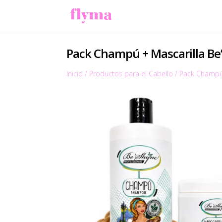
Pack Champú + Mascarilla B
Inicio
/
Productos para el Cabello
/
Pack Champú 