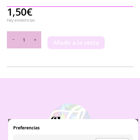
1,50
€
Hay existencias
EAU
DE
Añadir a la cesta
PARFUM
FLOWER
BOOM
FLOR
DE
MAYO
cantidad
Preferencias