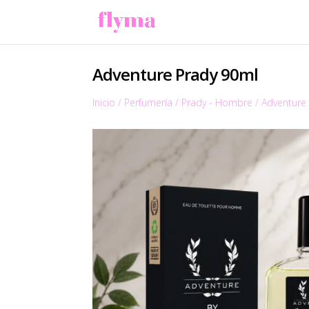
Adventure Prady 90ml
Inicio
/
Perfumería
/
Prady - Hombre
/
Adventure