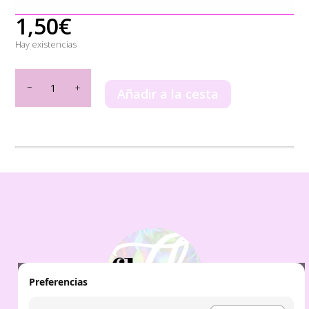
1,50
€
Hay existencias
EAU
DE
Añadir a la cesta
PARFUM
BLUE
BLOOM
FLOR
DE
MAYO
cantidad
Preferencias