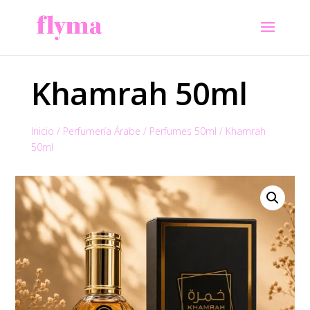
Khamrah 50ml
Inicio
/
Perfumería Árabe
/
Perfumes 50ml
/
Khamrah
50ml