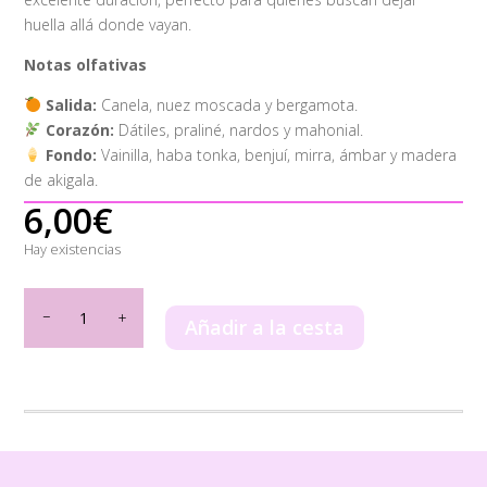
huella allá donde vayan.
Notas olfativas
Salida:
Canela, nuez moscada y bergamota.
Corazón:
Dátiles, praliné, nardos y mahonial.
Fondo:
Vainilla, haba tonka, benjuí, mirra, ámbar y madera
de akigala.
6,00
€
Hay existencias
Khamrah
50ml
Añadir a la cesta
cantidad