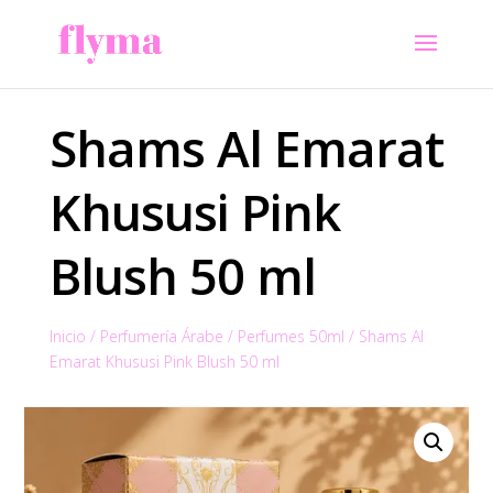
Shams Al Emarat
Khususi Pink
Blush 50 ml
Inicio
/
Perfumería Árabe
/
Perfumes 50ml
/
Shams Al
Emarat Khususi Pink Blush 50 ml