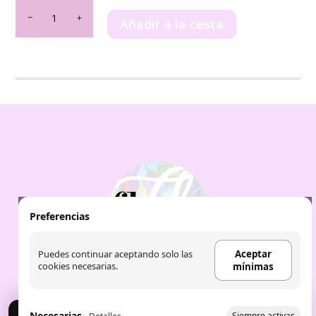
Shams
Al
Añadir a la cesta
Emarat
Khususi
Pink
Blush
50
ml
cantidad
Preferencias
Puedes continuar aceptando solo las
Aceptar
cookies necesarias.
mínimas
Necesarias
Siempre activas