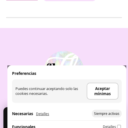
Out
Afnan
100ml
cantidad
Preferencias
Puedes continuar aceptando solo las
Aceptar
cookies necesarias.
mínimas
Necesarias
Siempre activas
Detalles
Cookies
Usamos cookies para analítica y publicidad. Puedes
Aviso Legal
|
Política de Cookies
|
Política de
Funcionales
Detalles