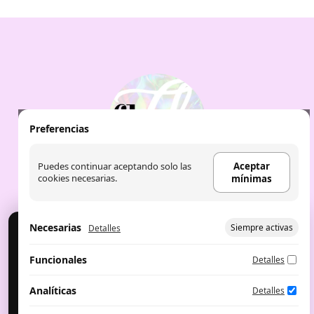
cantidad
Preferencias
Puedes continuar aceptando solo las
Aceptar
cookies necesarias.
mínimas
Necesarias
Siempre activas
Detalles
Cookies
Usamos cookies para analítica y publicidad. Puedes
Aviso Legal
|
Política de Cookies
|
Política de
Funcionales
Detalles
aceptar, rechazar o configurar.
privacidad
|
Aceite de labios: the fruit
company
|
Perfumes árabes
Configurar preferencias
Aceptar mínimas
Analíticas
Detalles