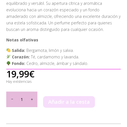
equilibrado y versátil. Su apertura cítrica y aromática
evoluciona hacia un corazón especiado y un fondo
amaderado con almizcle, ofreciendo una excelente duración y
una estela sofisticada. Un perfume perfecto para quienes
buscan un aroma distinguido para cualquier ocasión.
Notas olfativas
Salida:
Bergamota, limón y salvia.
Corazón:
Té, cardamomo y lavanda.
Fondo:
Cedro, almizcle, ámbar y sándalo.
19,99
€
Hay existencias
Ameer
Al
Añadir a la cesta
Arab
Lattafa
100ml