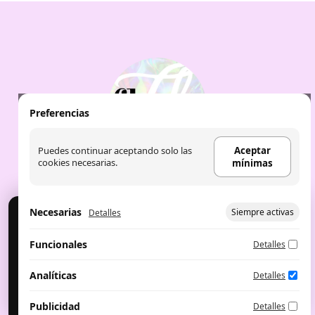
Preferencias
Puedes continuar aceptando solo las
Aceptar
cookies necesarias.
mínimas
Necesarias
Siempre activas
Detalles
Cookies
Usamos cookies para analítica y publicidad. Puedes
Aviso Legal
|
Política de Cookies
|
Política de
Funcionales
Detalles
aceptar, rechazar o configurar.
privacidad
|
Aceite de labios: the fruit
company
|
Perfumes árabes
Configurar preferencias
Aceptar mínimas
Analíticas
Detalles
Aceptar todo
Publicidad
Detalles