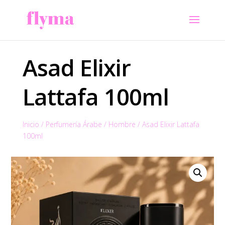
Asad Elixir
Lattafa 100ml
Inicio
/
Perfumería Árabe
/
Hombre
/
Asad Elixir Lattafa
100ml