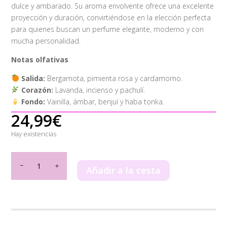
dulce y ambarado. Su aroma envolvente ofrece una excelente
proyección y duración, convirtiéndose en la elección perfecta
para quienes buscan un perfume elegante, moderno y con
mucha personalidad.
Notas olfativas
Salida:
Bergamota, pimienta rosa y cardamomo.
Corazón:
Lavanda, incienso y pachulí.
Fondo:
Vainilla, ámbar, benjuí y haba tonka.
24,99
€
Hay existencias
Asad
Elixir
Añadir a la cesta
Lattafa
100ml
cantidad