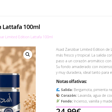
n Lattafa 100ml
ar Limited Edition Lattafa 100ml
Asad Zanzibar Limited Edition de L
más fresco y tropical. La salida 
paso a un corazón aromático con 
Su fondo amaderado con incienso y
y muy duradera, ideal tanto para 
Notas olfativas:
Salida:
Bergamota, pimienta ne
Corazón:
Lavanda, agua de coco
Fondo:
Incienso, vainilla y mad
24,99
€