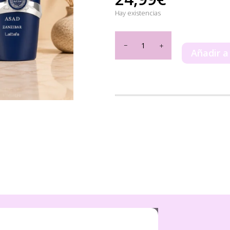
Hay existencias
Asad
Zanzibar
Añadir a
Limited
Edition
Lattafa
100ml
cantidad