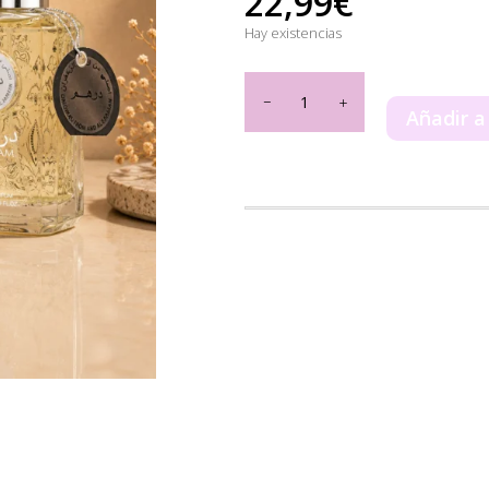
22,99
€
Hay existencias
Dirham
Ard
Añadir a
Al
Zaafaran
100ml
cantidad