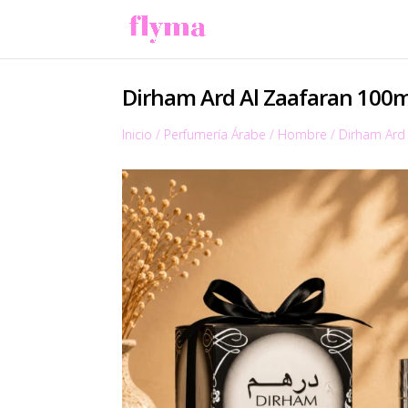
Dirham Ard Al Zaafaran 100m
Inicio
/
Perfumería Árabe
/
Hombre
/
Dirham Ard