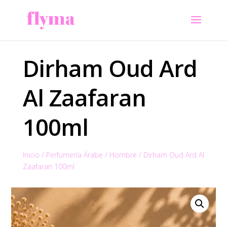
Dirham Oud Ard
Al Zaafaran
100ml
Inicio
/
Perfumería Árabe
/
Hombre
/
Dirham Oud Ard Al
Zaafaran 100ml