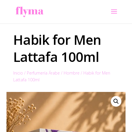
Habik for Men
Lattafa 100ml
Inicio
/
Perfumería Árabe
/
Hombre
/
Habik for Men
Lattafa 100ml