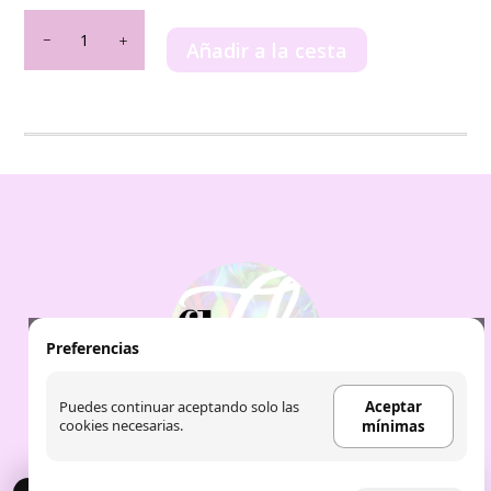
Habik
for
Añadir a la cesta
Men
Lattafa
100ml
cantidad
Preferencias
Puedes continuar aceptando solo las
Aceptar
cookies necesarias.
mínimas