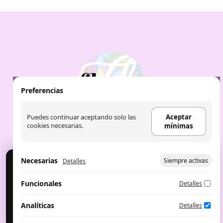
Preferencias
Puedes continuar aceptando solo las
Aceptar
cookies necesarias.
mínimas
Necesarias
Siempre activas
Detalles
Cookies
Usamos cookies para analítica y publicidad. Puedes
Aviso Legal
|
Política de Cookies
|
Política de
Funcionales
Detalles
aceptar, rechazar o configurar.
privacidad
|
Aceite de labios: the fruit
company
|
Perfumes árabes
Configurar preferencias
Aceptar mínimas
Analíticas
Detalles
Aceptar todo