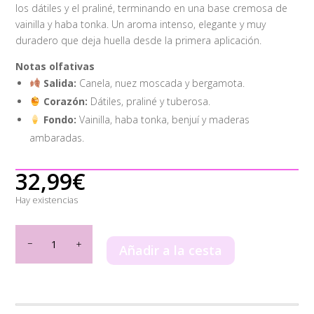
los dátiles y el praliné, terminando en una base cremosa de
vainilla y haba tonka. Un aroma intenso, elegante y muy
duradero que deja huella desde la primera aplicación.
Notas olfativas
Salida:
Canela, nuez moscada y bergamota.
Corazón:
Dátiles, praliné y tuberosa.
Fondo:
Vainilla, haba tonka, benjuí y maderas
ambaradas.
32,99
€
Hay existencias
Khamrah
Lattafa
Añadir a la cesta
100ml
cantidad