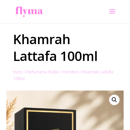
Khamrah
Lattafa 100ml
Inicio
/
Perfumería Árabe
/
Hombre
/
Khamrah Lattafa
100ml