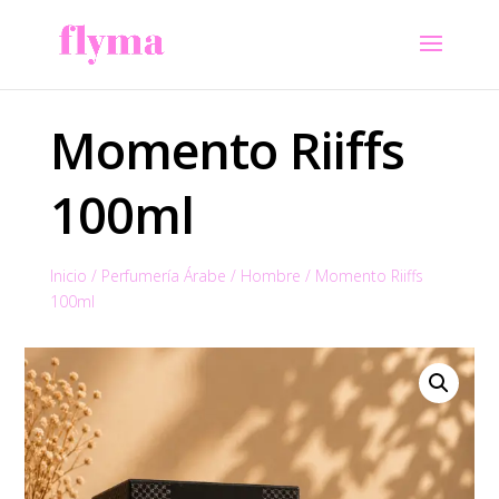
Momento Riiffs
100ml
Inicio
/
Perfumería Árabe
/
Hombre
/
Momento Riiffs
100ml