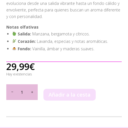
evoluciona desde una salida vibrante hasta un fondo cálido y
envolvente, perfecta para quienes buscan un aroma diferente
y con personalidad.
Notas olfativas
Salida:
Manzana, bergamota y cítricos.
Corazón:
Lavanda, especias y notas aromáticas.
Fondo:
Vainilla, ámbar y maderas suaves.
29,99
€
Hay existencias
Odyssey
Spectra
Añadir a la cesta
Armaf
100ml
cantidad