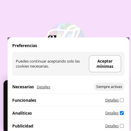
Preferencias
Puedes continuar aceptando solo las
Aceptar
cookies necesarias.
mínimas
Necesarias
Siempre activas
Detalles
Cookies
Usamos cookies para analítica y publicidad. Puedes
Aviso Legal
|
Política de Cookies
|
Política de
Funcionales
Detalles
aceptar, rechazar o configurar.
privacidad
|
Aceite de labios: the fruit
company
|
Perfumes árabes
Configurar preferencias
Aceptar mínimas
Analíticas
Detalles
Aceptar todo
Publicidad
Detalles