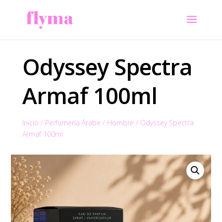
Odyssey Spectra
Armaf 100ml
Inicio
/
Perfumería Árabe
/
Hombre
/
Odyssey Spectra
Armaf 100ml