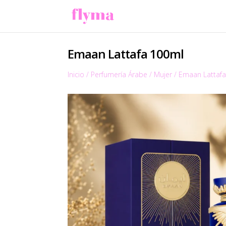
Emaan Lattafa 100ml
Inicio
/
Perfumería Árabe
/
Mujer
/
Emaan Lattaf