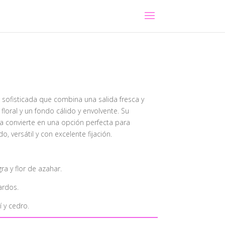
 sofisticada que combina una salida fresca y
loral y un fondo cálido y envolvente. Su
 la convierte en una opción perfecta para
 versátil y con excelente fijación.
a y flor de azahar.
ardos.
í y cedro.