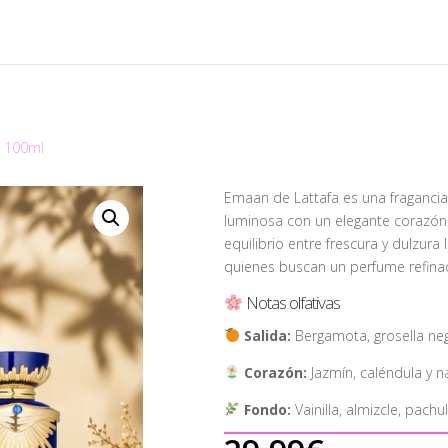
a 100ml
Emaan de Lattafa es una fragancia
luminosa con un elegante corazón f
equilibrio entre frescura y dulzura
quienes buscan un perfume refinado,
Notas olfativas
Salida:
Bergamota, grosella negr
Corazón:
Jazmín, caléndula y n
Fondo:
Vainilla, almizcle, pachul