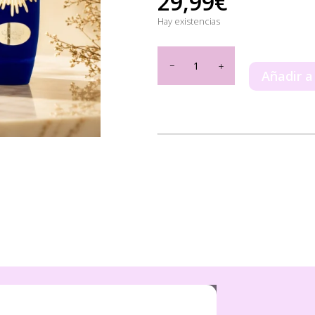
29,99
€
Hay existencias
Emaan
Lattafa
Añadir a
100ml
cantidad