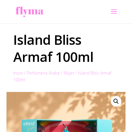
Island Bliss
Armaf 100ml
Inicio
/
Perfumería Árabe
/
Mujer
/
Island Bliss Armaf
100ml