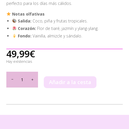
perfecto para los días más cálidos.
Notas olfativas
Salida:
Coco, piña y frutas tropicales.
Corazón:
Flor de tiaré, jazmín y ylang-ylang.
Fondo:
Vainilla, almizcle y sándalo.
49,99
€
Hay existencias
Island
Bliss
Añadir a la cesta
Armaf
100ml
cantidad