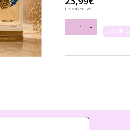
23,99
€
Hay existencias
La
Charmante
Añadir a
Maison
Alhambra
100ml
cantidad