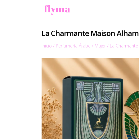
La Charmante Maison Alham
Inicio
/
Perfumería Árabe
/
Mujer
/
La Charmante