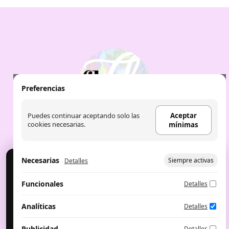
Preferencias
Puedes continuar aceptando solo las
Aceptar
cookies necesarias.
mínimas
Necesarias
Siempre activas
Detalles
Cookies
Usamos cookies para analítica y publicidad. Puedes
Aviso Legal
|
Política de Cookies
|
Política de
Funcionales
Detalles
aceptar, rechazar o configurar.
privacidad
|
Aceite de labios: the fruit
company
|
Perfumes árabes
Configurar preferencias
Aceptar mínimas
Analíticas
Detalles
Aceptar todo
Publicidad
Detalles