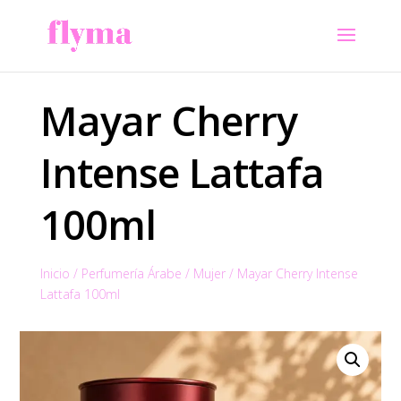
Mayar Cherry
Intense Lattafa
100ml
Inicio
/
Perfumería Árabe
/
Mujer
/
Mayar Cherry Intense
Lattafa 100ml