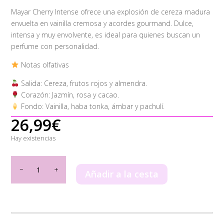
Mayar Cherry Intense ofrece una explosión de cereza madura
envuelta en vainilla cremosa y acordes gourmand. Dulce,
intensa y muy envolvente, es ideal para quienes buscan un
perfume con personalidad.
Notas olfativas
Salida: Cereza, frutos rojos y almendra.
Corazón: Jazmín, rosa y cacao.
Fondo: Vainilla, haba tonka, ámbar y pachulí.
26,99
€
Hay existencias
Mayar
Cherry
Añadir a la cesta
Intense
Lattafa
100ml
cantidad