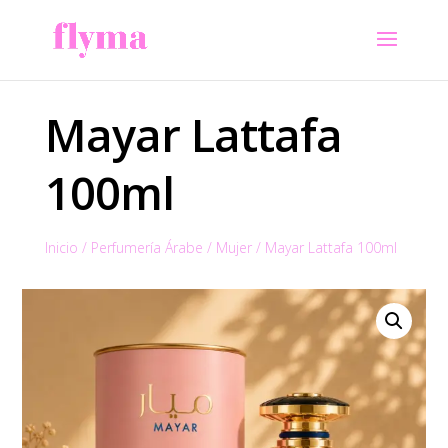
Mayar Lattafa
100ml
Inicio
/
Perfumería Árabe
/
Mujer
/
Mayar Lattafa 100ml