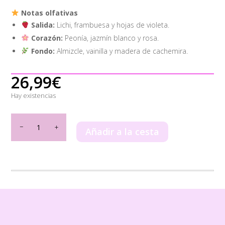
Notas olfativas
Salida:
Lichi, frambuesa y hojas de violeta.
Corazón:
Peonía, jazmín blanco y rosa.
Fondo:
Almizcle, vainilla y madera de cachemira.
26,99
€
Hay existencias
Mayar
Lattafa
Añadir a la cesta
100ml
cantidad