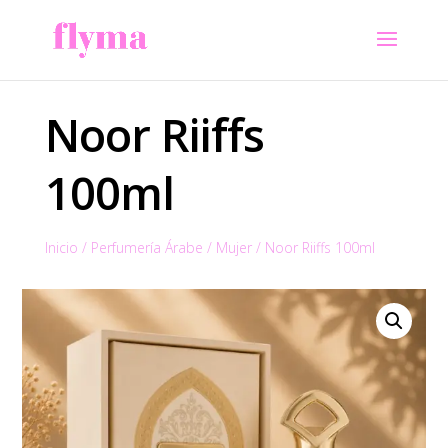
Noor Riiffs
100ml
Inicio
/
Perfumería Árabe
/
Mujer
/
Noor Riiffs 100ml