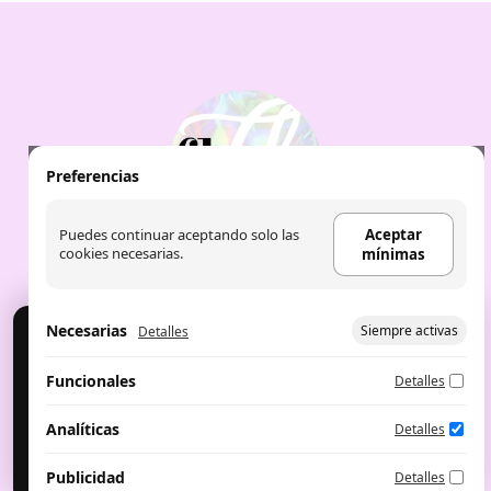
Preferencias
Puedes continuar aceptando solo las
Aceptar
cookies necesarias.
mínimas
Necesarias
Siempre activas
Detalles
Cookies
Usamos cookies para analítica y publicidad. Puedes
Aviso Legal
|
Política de Cookies
|
Política de
Funcionales
Detalles
aceptar, rechazar o configurar.
privacidad
|
Aceite de labios: the fruit
company
|
Perfumes árabes
Configurar preferencias
Aceptar mínimas
Analíticas
Detalles
Aceptar todo
Publicidad
Detalles