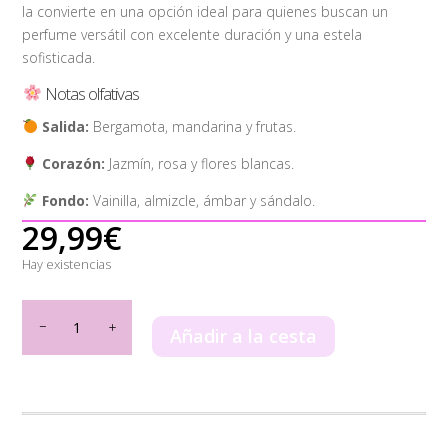
la convierte en una opción ideal para quienes buscan un
perfume versátil con excelente duración y una estela
sofisticada.
Notas olfativas
Salida:
Bergamota, mandarina y frutas.
Corazón:
Jazmín, rosa y flores blancas.
Fondo:
Vainilla, almizcle, ámbar y sándalo.
29,99
€
Hay existencias
Noor
Riiffs
Añadir a la cesta
100ml
cantidad