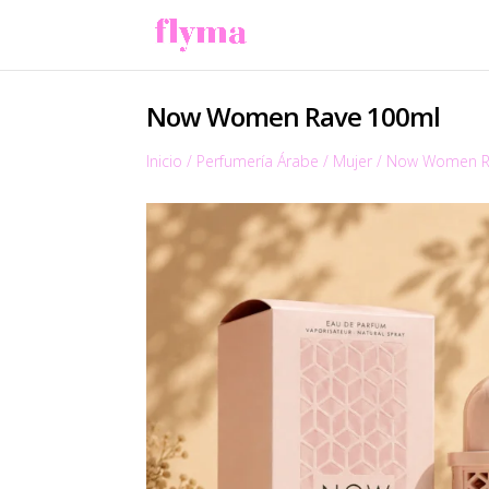
Now Women Rave 100ml
Inicio
/
Perfumería Árabe
/
Mujer
/
Now Women R