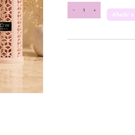
Now
Women
Añadir a
Rave
100ml
cantidad