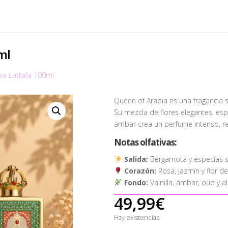
ml
ia Lattafa 100ml
Queen of Arabia es una fragancia so
Su mezcla de flores elegantes, espe
ámbar crea un perfume intenso, r
Notas olfativas:
Salida:
Bergamota y especias s
Corazón:
Rosa, jazmín y flor de
Fondo:
Vainilla, ámbar, oud y al
49,99
€
Hay existencias