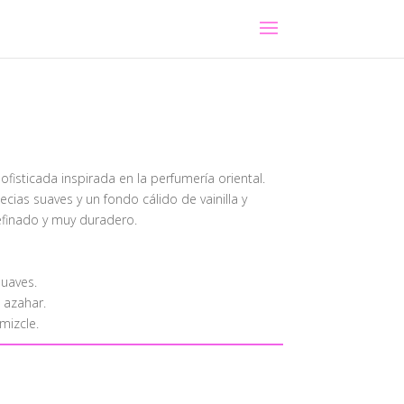
fisticada inspirada en la perfumería oriental.
cias suaves y un fondo cálido de vainilla y
efinado y muy duradero.
uaves.
 azahar.
mizcle.