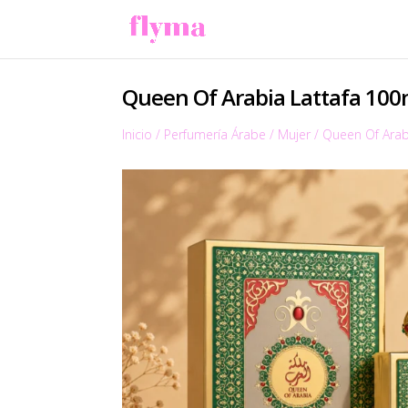
Queen Of Arabia Lattafa 100
Inicio
/
Perfumería Árabe
/
Mujer
/
Queen Of Arab