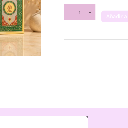
Queen
Of
Añadir a
Arabia
Lattafa
100ml
cantidad