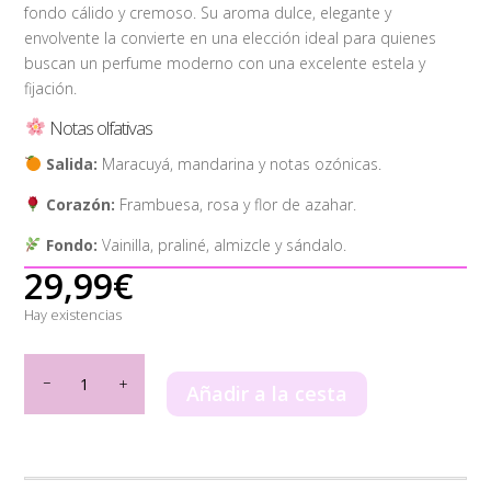
fondo cálido y cremoso. Su aroma dulce, elegante y
envolvente la convierte en una elección ideal para quienes
buscan un perfume moderno con una excelente estela y
fijación.
Notas olfativas
Salida:
Maracuyá, mandarina y notas ozónicas.
Corazón:
Frambuesa, rosa y flor de azahar.
Fondo:
Vainilla, praliné, almizcle y sándalo.
29,99
€
Hay existencias
Sakeena
Lattafa
Añadir a la cesta
100ml
cantidad