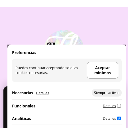
Preferencias
Puedes continuar aceptando solo las
Aceptar
cookies necesarias.
mínimas
Necesarias
Siempre activas
Detalles
Cookies
Usamos cookies para analítica y publicidad. Puedes
Aviso Legal
|
Política de Cookies
|
Política de
Funcionales
Detalles
aceptar, rechazar o configurar.
privacidad
|
Aceite de labios: the fruit
company
|
Perfumes árabes
Configurar preferencias
Aceptar mínimas
Analíticas
Detalles