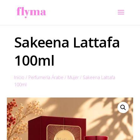
Sakeena Lattafa
100ml
Inicio
/
Perfumería Árabe
/
Mujer
/
Sakeena Lattafa
100ml