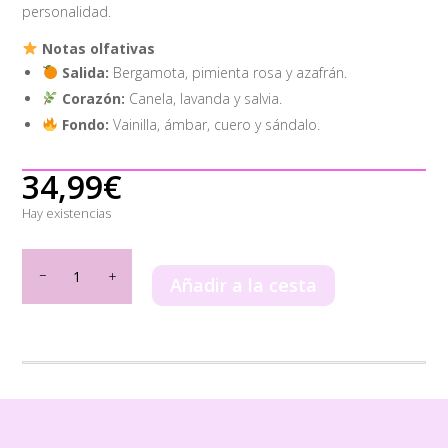
personalidad.
Notas olfativas
Salida:
Bergamota, pimienta rosa y azafrán.
Corazón:
Canela, lavanda y salvia.
Fondo:
Vainilla, ámbar, cuero y sándalo.
34,99
€
Hay existencias
Teriaq
Lattafa
Añadir a la cesta
100ml
cantidad