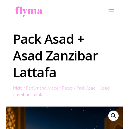
Pack Asad +
Asad Zanzibar
Lattafa
Inicio
/
Perfumería Árabe
/
Packs
/
Pack Asad + Asad
Zanzibar Lattafa