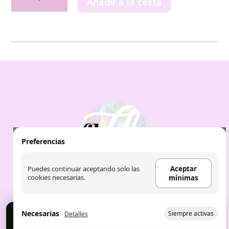
Fruit
Añadir a la cesta
Company
-
Aceite
Seco
MONOI
cantidad
Preferencias
Puedes continuar aceptando solo las
Aceptar
cookies necesarias.
mínimas
Necesarias
Siempre activas
Detalles
Cookies
Usamos cookies para analítica y publicidad. Puedes