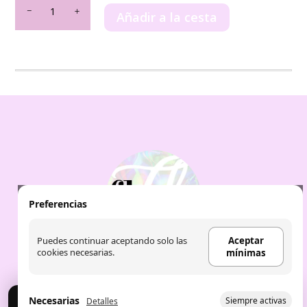
Fruit
Añadir a la cesta
Company
-
Crema
Corporal
Efecto
Seda
FRESA
Y
NATA
cantidad
Preferencias
Puedes continuar aceptando solo las
Aceptar
cookies necesarias.
mínimas
Necesarias
Siempre activas
Detalles
Cookies