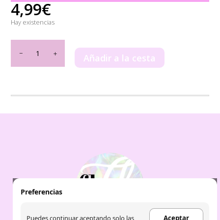
4,99
€
Hay existencias
The
Fruit
Añadir a la cesta
Company
-
Exfoliante
Corporal
2
en
1
MELÓN
cantidad
Preferencias
Puedes continuar aceptando solo las
Aceptar