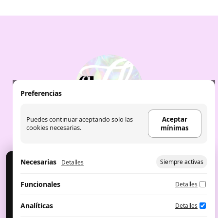
Preferencias
Puedes continuar aceptando solo las
Aceptar
cookies necesarias.
mínimas
Necesarias
Siempre activas
Detalles
Cookies
Usamos cookies para analítica y publicidad. Puedes
Aviso Legal
|
Política de Cookies
|
Política de
Funcionales
Detalles
aceptar, rechazar o configurar.
privacidad
|
Aceite de labios: the fruit
company
|
Perfumes árabes
Configurar preferencias
Aceptar mínimas
Analíticas
Detalles